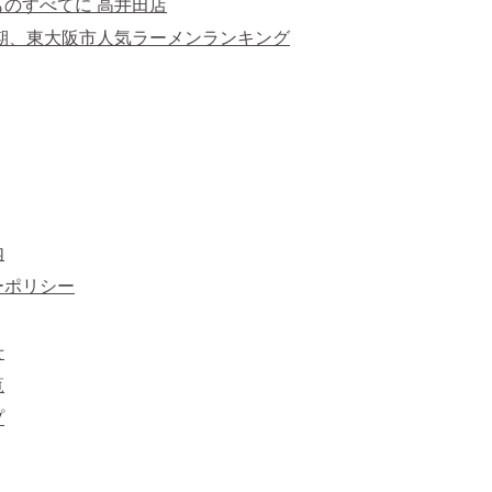
のすべてに 高井田店
半期、東大阪市人気ラーメンランキング
内
ーポリシー
せ
覧
プ