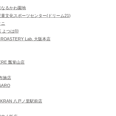
森なるかわ園地
童文化スポーツセンター(ドリーム21)
タニ
 よつは印
 ROASTERY Lab. 大阪本店
ERE 瓢箪山店
r 布施店
IGARO
HUKRAN 八戸ノ里駅前店