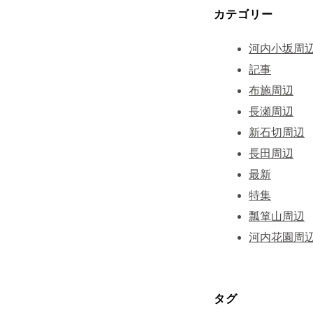
カテゴリー
河内小坂周
記事
布施周辺
長瀬周辺
新石切周辺
長田周辺
最新
特集
瓢箪山周辺
河内花園周
タグ