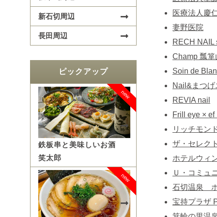
医療法人慶仁
新石切周辺
妻野医院
長田周辺
RECH NAIL 
Champ 瓢
Soin de 
ピックアップ
Nail&まつげ
new
REVIA nail
Frill eye ×
リッチモン
ザ・セレク
鉄板串と美味しいお酒
笑太郎
ホテルウィ
Ｕ・コミュ
new
石切温泉 
宝持プラザ Pl
箕輪の里温