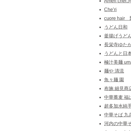
Ameri che
Che’ri
cuore hai
うどん日和
釜揚げうどん
長栄寺ゆた
うどんと日本
極汁美麺 um
麺や 清流
魚々麺 園
布施 細見商
中華蕎麦 福
超多加水純手
中華そば 九
河内の中華そ