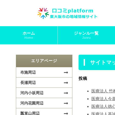
ホーム
ジャンル一覧
Home
Janru
エリアページ
サイトマ
布施周辺
投稿
長瀬周辺
医療法人 竹
河内小坂周辺
医療法人今
河内花園周辺
医療法人徳心
瓢箪山周辺
医療法人基