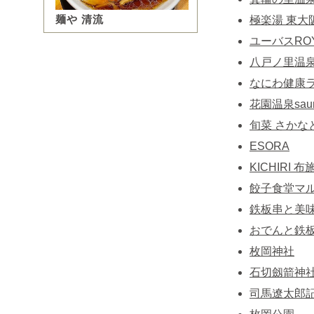
麺や 清流
極楽湯 東大
ユーバスRO
八戸ノ里温
なにわ健康
花園温泉saun
旬菜 さかな
ESORA
KICHIRI 
餃子食堂マル
鉄板串と美
おでんと鉄
枚岡神社
石切劔箭神
司馬遼太郎