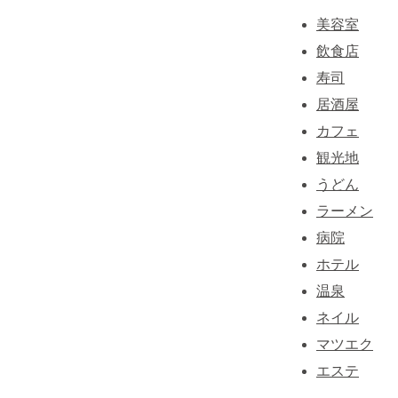
美容室
飲食店
寿司
居酒屋
カフェ
観光地
うどん
ラーメン
病院
ホテル
温泉
ネイル
マツエク
エステ