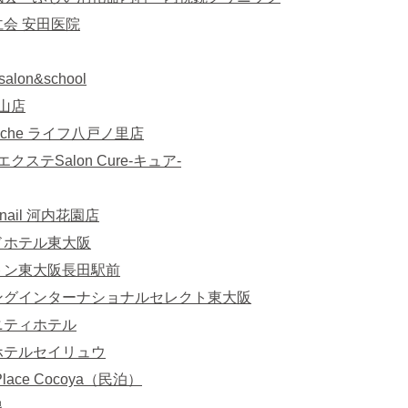
会 安田医院
salon&school
箪山店
Blanche ライフ八戸ノ里店
エクステSalon Cure-キュア-
 ef nail 河内花園店
ドホテル東大阪
トン東大阪長田駅前
ングインターナショナルセレクト東大阪
ニティホテル
ホテルセイリュウ
ace Cocoya（民泊）
泉