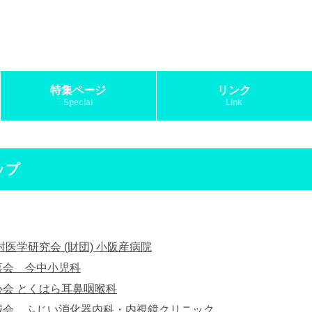
特集ページ
リンク
Special
Link
ップ
村医学研究会 (財団) 小阪産病院
喜会 今中小児科
会 とくはら耳鼻咽喉科
誠会 ふじい消化器内科・内視鏡クリニック