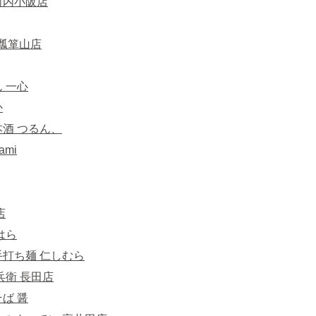
r.河内小阪店
r 瓢箪山店
 一心
か
酒 つるん、
ami
店
はら
打ち麺 仁しむら
兵衛 長田店
ば 醤