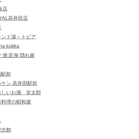
阪店
YAL高井田店
泉
ランド湯～トピア
a kukka
と酒 匠海 隠れ家
布施駅前
ケン 高井田駅前
味しいお酒 笑太郎
板料理の昭和屋
社
記念館