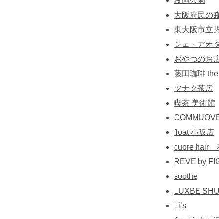
枚岡公園
大阪府民の
東大阪市立児
シェ・アオ
おやつのお店
藤田珈琲 the
ツナク茶房
喫茶 美術館
COMMUOV
float 小阪店
cuore hai
REVE by F
soothe
LUXBE S
Li’s