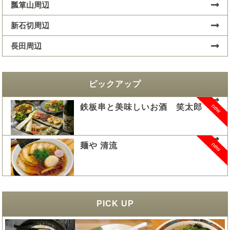
瓢箪山周辺
新石切周辺
長田周辺
ピックアップ
new
鉄板串と美味しいお酒 笑太郎
new
麺や 清流
PICK UP