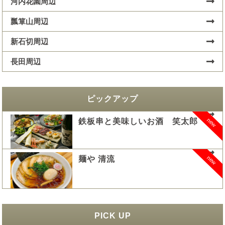
河内花園周辺
瓢箪山周辺
新石切周辺
長田周辺
ピックアップ
new
鉄板串と美味しいお酒 笑太郎
new
麺や 清流
PICK UP