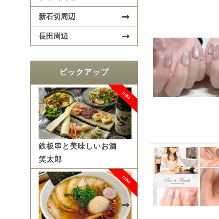
新石切周辺
長田周辺
ピックアップ
new
鉄板串と美味しいお酒
笑太郎
new