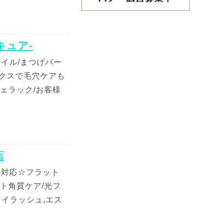
-キュア-
イル/まつげパー
クスで毛穴ケアも
シェラック/お客様
店
く対応☆フラット
ット角質ケア/光フ
アイラッシュ,エス