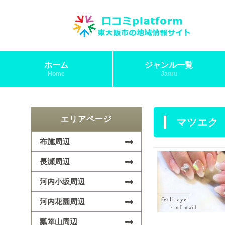
ホーム
ジャンル一覧
Home
Janru
エリアページ
マツエク
布施周辺
長瀬周辺
河内小坂周辺
河内花園周辺
瓢箪山周辺