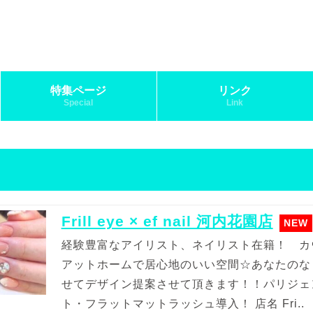
特集ページ
リンク
Special
Link
Frill eye × ef nail 河内花園店
経験豊富なアイリスト、ネイリスト在籍！ カ
アットホームで居心地のいい空間☆あなたのな
せてデザイン提案させて頂きます！！パリジェ
ト・フラットマットラッシュ導入！ 店名 Fri..