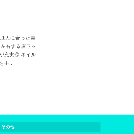
人1人に合った美
を左右する眉ワッ
が充実◎ ネイル
手..
その他