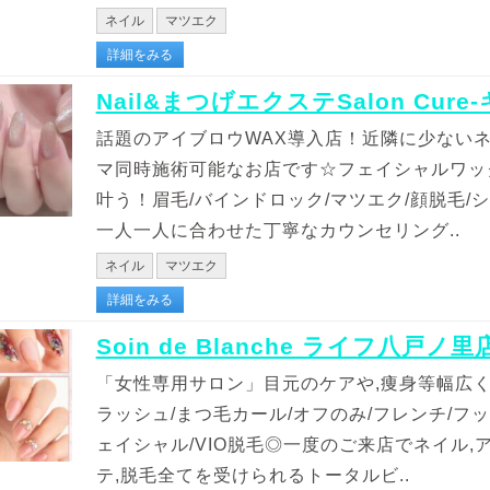
ネイル
マツエク
詳細をみる
Nail&まつげエクステSalon Cure
話題のアイブロウWAX導入店！近隣に少ないネ
マ同時施術可能なお店です☆フェイシャルワッ
叶う！眉毛/バインドロック/マツエク/顔脱毛/
一人一人に合わせた丁寧なカウンセリング..
ネイル
マツエク
詳細をみる
Soin de Blanche ライフ八戸ノ里
「女性専用サロン」目元のケアや,痩身等幅広
ラッシュ/まつ毛カール/オフのみ/フレンチ/フ
ェイシャル/VIO脱毛◎一度のご来店でネイル,
テ,脱毛全てを受けられるトータルビ..