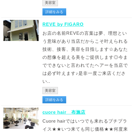
美容室
詳細をみる
REVE by FIGARO
お店の名前REVEの言葉は夢、理想とい
う意味があり当店だからこそ叶えられる
技術、接客、美容を目指します☆あなた
の想像を超える美をご提供します◎今ま
でできないと言われてたヘアーを当店で
は必ず叶えます♪是非一度ご来店くださ
い..
美容室
詳細をみる
cuore hair 布施店
Cuore hairではいつでも来れるプチプラ
イス★★いつ来ても同じ価格★★何度来