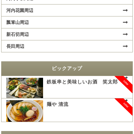
河内花園周辺
瓢箪山周辺
新石切周辺
長田周辺
ピックアップ
new
鉄板串と美味しいお酒 笑太郎
new
麺や 清流