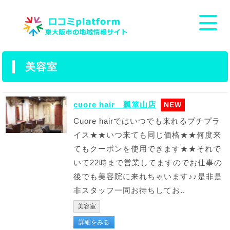
美容室
cuore hair 瓢箪山店
Cuore hairではいつでも来れるプチプラ
イス★★いつ来ても同じ価格★★何度来
てもクーポンを使用できます★★それで
いて22時まで営業してますのでお仕事の
後でも美容院に来れちゃいます♪♪是非是
非スタッフ一同お待ちしてお..
美容室
詳細をみる