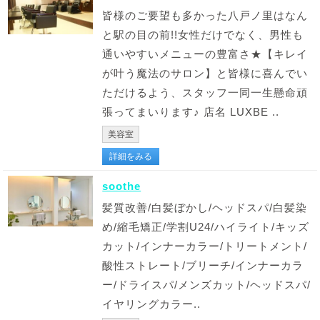
皆様のご要望も多かった八戸ノ里はなん
と駅の目の前!!女性だけでなく、男性も
通いやすいメニューの豊富さ★【キレイ
が叶う魔法のサロン】と皆様に喜んでい
ただけるよう、スタッフ一同一生懸命頑
張ってまいります♪ 店名 LUXBE ..
美容室
詳細をみる
soothe
髪質改善/白髪ぼかし/ヘッドスパ/白髪染
め/縮毛矯正/学割U24/ハイライト/キッズ
カット/インナーカラー/トリートメント/
酸性ストレート/ブリーチ/インナーカラ
ー/ドライスパ/メンズカット/ヘッドスパ/
イヤリングカラー..